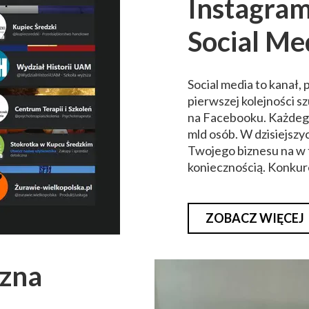
Instagram
Social M
Social media to kanał, 
pierwszej kolejności s
na Facebooku. Każdego
mld osób. W dzisiejsz
Twojego biznesu na w t
koniecznością. Konkure
ZOBACZ WIĘCEJ
czna