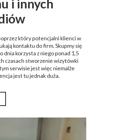
u i innych
ediów
poprzez który potencjalni klienci w
zukają kontaktu do firm. Skupmy się
 dnia korzysta z niego ponad 1,5
ych czasach stworzenie wizytówki
ym serwisie jest więc niemalże
ncja jest tu jednak duża.