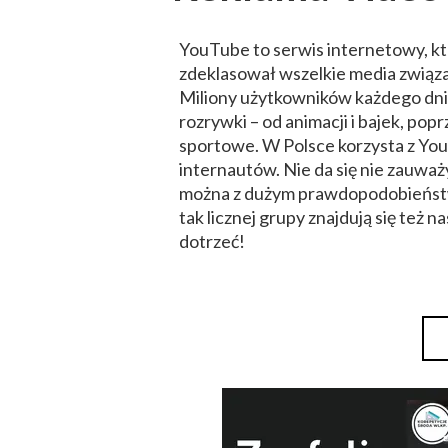
YouTube to serwis internetowy, któr
zdeklasował wszelkie media związa
Miliony użytkowników każdego dn
rozrywki – od animacji i bajek, popr
sportowe. W Polsce korzysta z Yo
internautów. Nie da się nie zauważ
można z dużym prawdopodobieństw
tak licznej grupy znajdują się też na
dotrzeć!