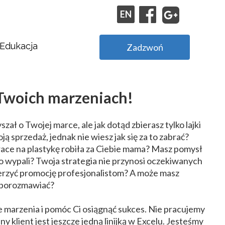
EN
Edukacja
Zadzwoń
Stypendia Agencji Reklamowej Kapary.com
Praktyki w Agencji Reklamowej Kapary.com
Twoich marzeniach!
szał o Twojej marce, ale jak dotąd zbierasz tylko lajki
ą sprzedaż, jednak nie wiesz jak się za to zabrać?
race na plastykę robiła za Ciebie mama? Masz pomysł
y to wypali? Twoja strategia nie przynosi oczekiwanych
ierzyć promocję profesjonalistom? A może masz
i porozmawiać?
e marzenia i pomóc Ci osiągnąć sukces. Nie pracujemy
jny klient jest jeszcze jedną linijką w Excelu. Jesteśmy