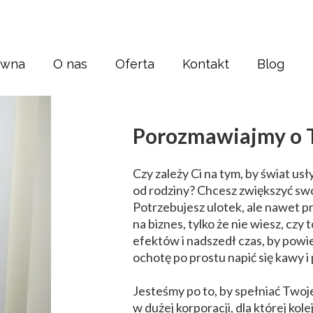
ówna
O nas
Oferta
Kontakt
Blog
Strony internetowe
Sklepy internetowe
Porozmawiajmy o 
Pozycjonowanie
Czy zależy Ci na tym, by świat usły
Korekta tekstu
od rodziny? Chcesz zwiększyć swoj
Potrzebujesz ulotek, ale nawet p
Banery i bilbordy
na biznes, tylko że nie wiesz, cz
efektów i nadszedł czas, by pow
Grafika
ochotę po prostu napić się kawy 
Druk
Jesteśmy po to, by spełniać Twoj
w dużej korporacji, dla której kole
Reklama Display