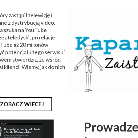
y zastąpił telewizję i
ne z dystrybucją video.
ia szuka na YouTube
zez teledyski, po relacje
uTube aż 20 milionów
yć potencjału tego serwisu i
em stwierdzić, że wśród
si klienci. Wiemy, jak do nich
ZOBACZ WIĘCEJ
Prowadze