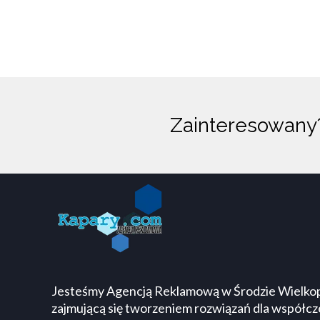
Zainteresowan
783 803 633
kontakt@kapary.com
Plac Armii Poznań 3
Środa Wielkopolska
Jesteśmy Agencją Reklamową w Środzie Wielkop
zajmującą się tworzeniem rozwiązań dla współc