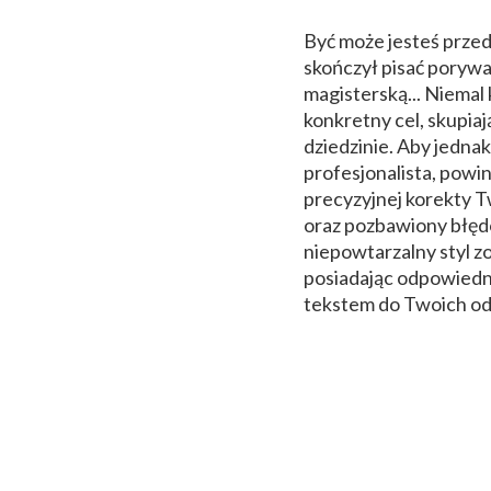
Być może jesteś przed
skończył pisać porywa
magisterską... Niemal 
konkretny cel, skupiaj
dziedzinie. Aby jedna
profesjonalista, powi
precyzyjnej korekty Tw
oraz pozbawiony błędó
niepowtarzalny styl z
posiadając odpowiedn
tekstem do Twoich od