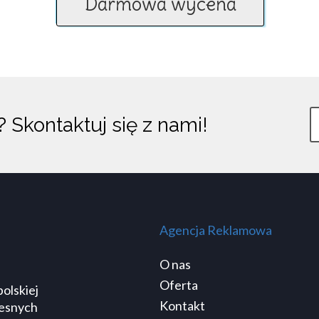
Darmowa wycena
y?
Skontaktuj się z nami!
Twój e-mail:
Treść wiadomości:
Agencja Reklamowa
O nas
Oferta
olskiej
Kontakt
zesnych