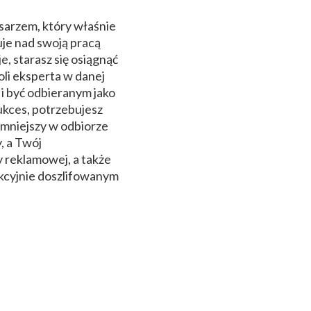
isarzem, który właśnie
uje nad swoją pracą
e, starasz się osiągnąć
oli eksperta w danej
i być odbieranym jako
ukces, potrzebujesz
jemniejszy w odbiorze
, a Twój
 reklamowej, a także
kcyjnie doszlifowanym