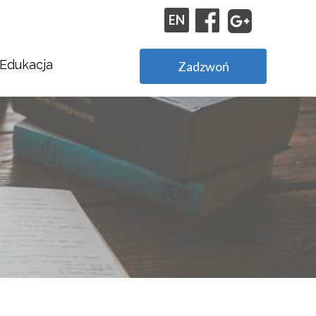
EN
Edukacja
Zadzwoń
Stypendia Agencji Reklamowej Kapary.com
Praktyki w Agencji Reklamowej Kapary.com