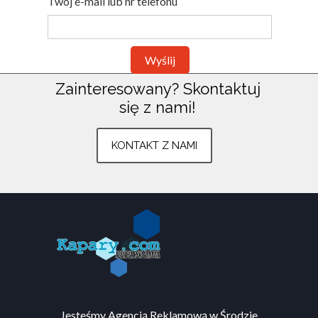
Twój e-mail lub nr telefonu
Wyślij
Zainteresowany?
Skontaktuj
się z nami!
Znajdź nas na:
Plac Armii Poznań 3
KONTAKT Z NAMI
Środa Wielkopolska
783 803 633
kontakt@kapary.com
Wszystkie prawa zastrzeżone ©
www.kapary.com
.
Strona
korzysta z plików
cookies
zgodnie z
polityką prywatności
.
Jesteśmy Agencją Reklamową w Środzie