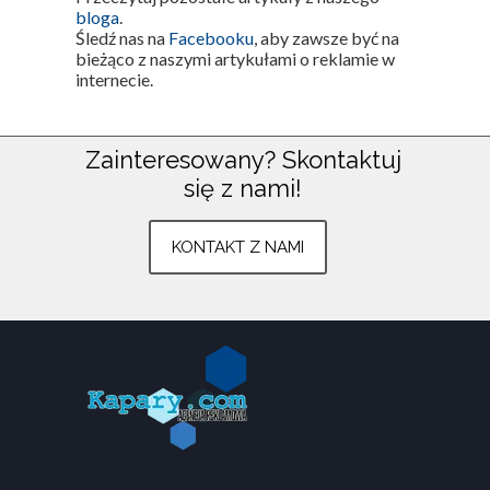
bloga
.
Śledź nas na
Facebooku
, aby zawsze być na
bieżąco z naszymi artykułami o reklamie w
internecie.
Zainteresowany?
Skontaktuj
się z nami!
Znajdź nas na:
Plac Armii Poznań 3
KONTAKT Z NAMI
Środa Wielkopolska
783 803 633
kontakt@kapary.com
Wszystkie prawa zastrzeżone ©
www.kapary.com
.
Strona
korzysta z plików
cookies
zgodnie z
polityką prywatności
.