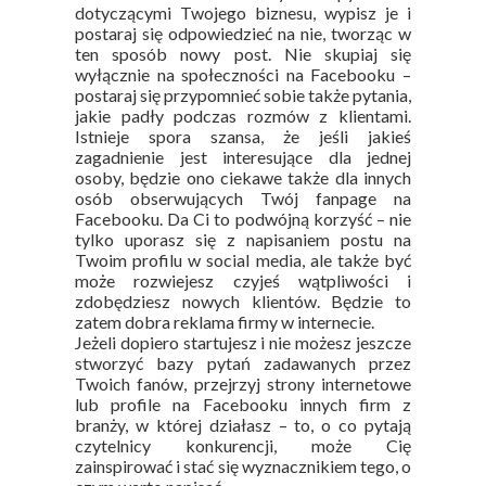
dotyczącymi Twojego biznesu, wypisz je i
postaraj się odpowiedzieć na nie, tworząc w
ten sposób nowy post. Nie skupiaj się
wyłącznie na społeczności na Facebooku –
postaraj się przypomnieć sobie także pytania,
jakie padły podczas rozmów z klientami.
Istnieje spora szansa, że jeśli jakieś
zagadnienie jest interesujące dla jednej
osoby, będzie ono ciekawe także dla innych
osób obserwujących Twój fanpage na
Facebooku. Da Ci to podwójną korzyść – nie
tylko uporasz się z napisaniem postu na
Twoim profilu w social media, ale także być
może rozwiejesz czyjeś wątpliwości i
zdobędziesz nowych klientów. Będzie to
zatem dobra reklama firmy w internecie.
Jeżeli dopiero startujesz i nie możesz jeszcze
stworzyć bazy pytań zadawanych przez
Twoich fanów, przejrzyj strony internetowe
lub profile na Facebooku innych firm z
branży, w której działasz – to, o co pytają
czytelnicy konkurencji, może Cię
zainspirować i stać się wyznacznikiem tego, o