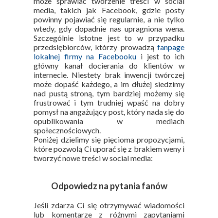
może sprawiać tworzenie treści w social
media, takich jak Facebook, gdzie posty
powinny pojawiać się regularnie, a nie tylko
wtedy, gdy dopadnie nas upragniona wena.
Szczególnie istotne jest to w przypadku
przedsiębiorców, którzy prowadzą
fanpage
lokalnej firmy na Facebooku
i jest to ich
główny kanał docierania do klientów w
internecie. Niestety brak inwencji twórczej
może dopaść każdego, a im dłużej siedzimy
nad pustą stroną, tym bardziej możemy się
frustrować i tym trudniej wpaść na dobry
pomysł na angażujący post, który nada się do
opublikowania w mediach
społecznościowych.
Poniżej dzielimy się pięcioma propozycjami,
które pozwolą Ci uporać się z brakiem weny i
tworzyć nowe treści w social media:
Odpowiedz na pytania fanów
Jeśli zdarza Ci się otrzymywać wiadomości
lub komentarze z różnymi zapytaniami