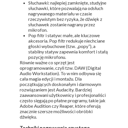
Słuchawki: najlepiej zamknięte, studyjne
słuchawki, które pozwalają na odsłuch
nagrywanego materiału w czasie
rzeczywistym bez ryzyka, że dźwięk z
słuchawek zostanie nagrany przez
mikrofon.
Pop filtr i statyw: małe, ale kluczowe
akcesoria. Pop filtr redukuje niechciane
głoski wybuchowe (tzw. „popy”), a
stabilny statyw zapewnia komfort i stałą
pozycję mikrofonu.
Równie ważne co sprzęt jest
oprogramowanie, czyli tzw. DAW (Digital
Audio Workstation). To w nim odbywa się
cała magia edycji i montażu. Dla
początkujących doskonałym i darmowym
rozwiązaniem jest Audacity. Bardziej
zaawansowani użytkownicy i profesjonaliści
często sięgają po płatne programy, takie jak
Adobe Audition czy Reaper, które oferują
znacznie szersze możliwości obróbki
dźwięku.