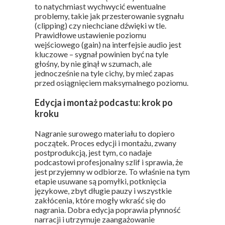
to natychmiast wychwycić ewentualne
problemy, takie jak przesterowanie sygnału
(clipping) czy niechciane dźwięki w tle.
Prawidłowe ustawienie poziomu
wejściowego (gain) na interfejsie audio jest
kluczowe – sygnał powinien być na tyle
głośny, by nie ginął w szumach, ale
jednocześnie na tyle cichy, by mieć zapas
przed osiągnięciem maksymalnego poziomu.
Edycja i montaż podcastu: krok po
kroku
Nagranie surowego materiału to dopiero
początek. Proces edycji i montażu, zwany
postprodukcją, jest tym, co nadaje
podcastowi profesjonalny szlif i sprawia, że
jest przyjemny w odbiorze. To właśnie na tym
etapie usuwane są pomyłki, potknięcia
językowe, zbyt długie pauzy i wszystkie
zakłócenia, które mogły wkraść się do
nagrania. Dobra edycja poprawia płynność
narracji i utrzymuje zaangażowanie