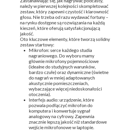
Zastanawiając się, jak nagrywać podcasty,
należy w pierwszej kolejności skompletować
zestaw, który zapewni czystość i klarowność
głosu. Nie trzeba od razu wydawać fortuny –
na rynku dostępne są rozwiązania na każdą
kieszeń, które oferują satysfakcjonującą
jakość.
Oto kluczowe elementy, które tworzą solidny
zestaw startowy:
Mikrofon: serce każdego studia
nagraniowego. Do wyboru mamy
głównie mikrofony pojemnościowe
(idealne do studyjnych warunków,
bardzo czułe) oraz dynamiczne (świetne
do nagrań w mniej adaptowanych
akustycznie pomieszczeniach,
wybaczające więcej niedoskonałości
otoczenia).
Interfejs audio: urządzenie, które
pozwala podłączyć mikrofon do
komputera i konwertuje sygnał
analogowy na cyfrowy. Zapewnia
znacznie lepszą jakość niż standardowe
wejście mikrofonowe w laptopie.