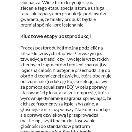
słuchacza. Wiele firm decyduje się na
zlecenie tego etapu specjalistom, a usługa
taka jak kapary.com produkcja podcastów
gwarantuje, że finalny produkt będzie
brzmiał spójnie i profesjonalnie.
Kluczowe etapy postprodukcji
Proces postprodukcji można podzielić na
kilka kluczowych etapów. Pierwszym jest
tzw. edycja treści, czyli wycięcie wszystkich
zbędnych fragmentów i ułożenie narracji w
logiczną całość. Następnie przechodzi się do
obróbki technicznej dźwięku, która obejmuje
odszumianie (redukcję tła), korekcję barwy
za pomocą equalizera (EQ) w celu poprawy
klarowności głosu, a także kompresję, która
wyrównuje dynamikę nagrania, sprawiając, że
cichsze fragmenty są lepiej słyszalne, a
głośniejsze nie rażą w uszy. Na końcu dodaje
się oprawę dźwiękową i przeprowadza
mastering, czyli finalne dostosowanie
głośności do standardów platform
streamingowych (np. Spotify, Apple