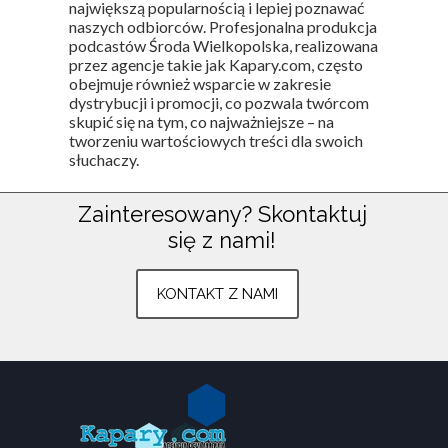
największą popularnością i lepiej poznawać
naszych odbiorców. Profesjonalna produkcja
podcastów Środa Wielkopolska, realizowana
przez agencje takie jak Kapary.com, często
obejmuje również wsparcie w zakresie
dystrybucji i promocji, co pozwala twórcom
skupić się na tym, co najważniejsze – na
tworzeniu wartościowych treści dla swoich
słuchaczy.
Zainteresowany?
Skontaktuj
się z nami!
Znajdź nas na:
Plac Armii Poznań 3
KONTAKT Z NAMI
Środa Wielkopolska
783 803 633
kontakt@kapary.com
Wszystkie prawa zastrzeżone ©
www.kapary.com
.
Strona