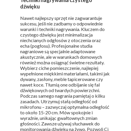
Techniki nagrywania czystego
dźwięku
Nawet najlepszy sprzęt nie zagwarantuje
sukcesu, jeśli nie zadbamy o odpowiednie
warunki i techniki nagrywania. Kluczem do
czystego dźwięku jest minimalizacja
niechcianych odgłosów z otoczenia oraz
echa (pogłosu). Profesjonalne studia
nagraniowe są specjalnie adaptowane
akustycznie, ale w warunkach domowych
również można osiągnąć świetne rezultaty.
Wybierz ciche pomieszczenie, najlepiej
wypełnione miękkimi materiałami, takimi jak
dywany, zasłony, meble tapicerowane czy
nawet koce. Tłumią one odbijanie się fal
dźwiękowych od twardych powierzchni.
Podczas samego nagrania pamiętaj o kilku
zasadach. Utrzymuj stałą odległość od
mikrofonu – zazwyczaj optymalna odległość
to około 15-20 cm. Mów spokojnie i
wyraźnie, unikając gwałtownych zmian
głośności. Zawsze używaj słuchawek do
monitorowania dźwięku na żywo. Pozwoli Ci