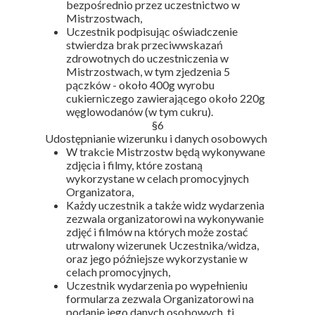
bezpośrednio przez uczestnictwo w
Mistrzostwach,
Uczestnik podpisując oświadczenie
stwierdza brak przeciwwskazań
zdrowotnych do uczestniczenia w
Mistrzostwach, w tym zjedzenia 5
pączków - około 400g wyrobu
cukierniczego zawierającego około 220g
węglowodanów (w tym cukru).
§6
Udostępnianie wizerunku i danych osobowych
W trakcie Mistrzostw będą wykonywane
zdjęcia i filmy, które zostaną
wykorzystane w celach promocyjnych
Organizatora,
Każdy uczestnik a także widz wydarzenia
zezwala organizatorowi na wykonywanie
zdjęć i filmów na których może zostać
utrwalony wizerunek Uczestnika/widza,
oraz jego późniejsze wykorzystanie w
celach promocyjnych,
Uczestnik wydarzenia po wypełnieniu
formularza zezwala Organizatorowi na
podanie jego danych osobowych, tj.