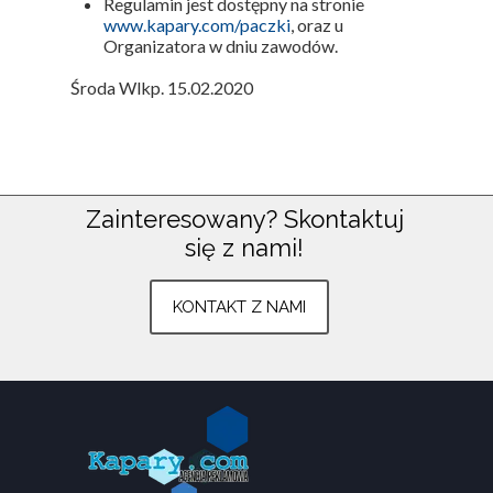
Regulamin jest dostępny na stronie
www.kapary.com/paczki
, oraz u
Organizatora w dniu zawodów.
Środa Wlkp. 15.02.2020
Zainteresowany?
Skontaktuj
się z nami!
Znajdź nas na:
Plac Armii Poznań 3
KONTAKT Z NAMI
Środa Wielkopolska
783 803 633
kontakt@kapary.com
Wszystkie prawa zastrzeżone ©
www.kapary.com
.
Strona
korzysta z plików
cookies
zgodnie z
polityką prywatności
.