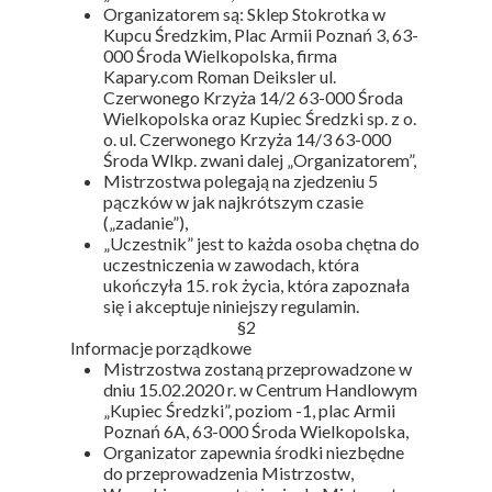
Organizatorem są: Sklep Stokrotka w
Kupcu Średzkim, Plac Armii Poznań 3, 63-
000 Środa Wielkopolska, firma
Kapary.com Roman Deiksler ul.
Czerwonego Krzyża 14/2 63-000 Środa
Wielkopolska oraz Kupiec Średzki sp. z o.
o. ul. Czerwonego Krzyża 14/3 63-000
Środa Wlkp. zwani dalej „Organizatorem”,
Mistrzostwa polegają na zjedzeniu 5
pączków w jak najkrótszym czasie
(„zadanie”),
„Uczestnik” jest to każda osoba chętna do
uczestniczenia w zawodach, która
ukończyła 15. rok życia, która zapoznała
się i akceptuje niniejszy regulamin.
§2
Informacje porządkowe
Mistrzostwa zostaną przeprowadzone w
dniu 15.02.2020 r. w Centrum Handlowym
„Kupiec Średzki”, poziom -1, plac Armii
Poznań 6A, 63-000 Środa Wielkopolska,
Organizator zapewnia środki niezbędne
do przeprowadzenia Mistrzostw,