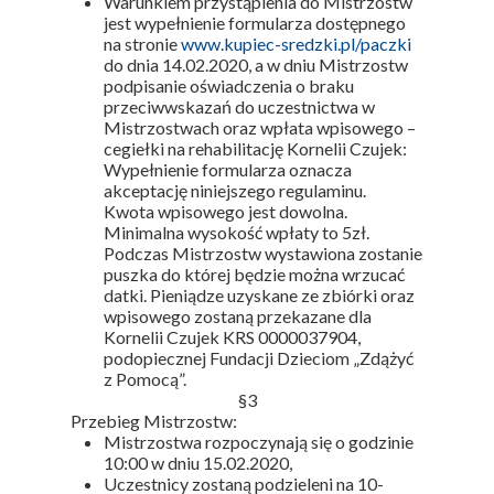
Warunkiem przystąpienia do Mistrzostw
jest wypełnienie formularza dostępnego
na stronie
www.kupiec-sredzki.pl/paczki
do dnia 14.02.2020, a w dniu Mistrzostw
podpisanie oświadczenia o braku
przeciwwskazań do uczestnictwa w
Mistrzostwach oraz wpłata wpisowego –
cegiełki na rehabilitację Kornelii Czujek:
Wypełnienie formularza oznacza
akceptację niniejszego regulaminu.
Kwota wpisowego jest dowolna.
Minimalna wysokość wpłaty to 5zł.
Podczas Mistrzostw wystawiona zostanie
puszka do której będzie można wrzucać
datki. Pieniądze uzyskane ze zbiórki oraz
wpisowego zostaną przekazane dla
Kornelii Czujek KRS 0000037904,
podopiecznej Fundacji Dzieciom „Zdążyć
z Pomocą”.
§3
Przebieg Mistrzostw:
Mistrzostwa rozpoczynają się o godzinie
10:00 w dniu 15.02.2020,
Uczestnicy zostaną podzieleni na 10-