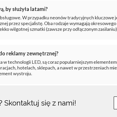
, by służyła latami?
bsługowe. W przypadku neonów tradycyjnych kluczowe je
cznej przez specjalistę. Oba rodzaje wymagają okresowego 
 lekko wilgotnej szmatki (zawsze przy odłączonym zasilaniu)
 do reklamy zewnętrznej?
za w technologii LED, są coraz popularniejszym elementem
uracjach, hotelach, sklepach, a nawet w przestrzeniach mi
lement wystroju.
y?
Skontaktuj się z nami!
Twój e-mail: