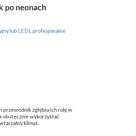
k po neonach
jny lub LED), profesjonalne
n przewodnik zgłębia ich rolę w
ak skutecznie wykorzystać
wtarzalny klimat.