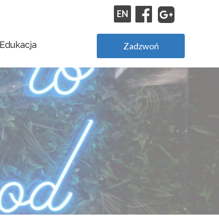
EN
Edukacja
Zadzwoń
Stypendia Agencji Reklamowej Kapary.com
Praktyki w Agencji Reklamowej Kapary.com