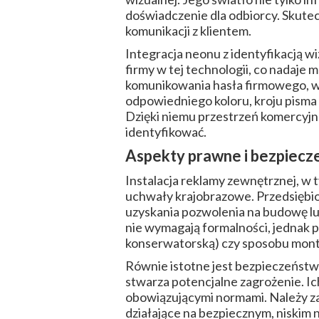
doświadczenie dla odbiorcy. Skutec
komunikacji z klientem.
Integracja neonu z identyfikacją w
firmy w tej technologii, co nadaje
komunikowania hasła firmowego, wa
odpowiedniego koloru, kroju pisma 
Dzięki niemu przestrzeń komercyjna s
identyfikować.
Aspekty prawne i bezpiecz
Instalacja reklamy zewnętrznej, w
uchwały krajobrazowe. Przedsiębio
uzyskania pozwolenia na budowę lu
nie wymagają formalności, jednak pr
konserwatorską) czy sposobu mont
Równie istotne jest bezpieczeństwo
stwarza potencjalne zagrożenie. Ic
obowiązującymi normami. Należy za
działające na bezpiecznym, niskim n