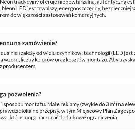
 Neon tradycyjny oferuje niepowtarzalną, autentyczną estet
. Neon LED jest trwalszy, energooszczędny, bezpieczniejsz
orem do większości zastosowań komercyjnych.
 neonu na zamówienie?
ualnie i zależy od wielu czynników: technologii (LED jest 
ia wzoru, liczby kolorów oraz kosztów montażu. Aby uzysk
 z producentem.
ga pozwolenia?
cji i sposobu montażu. Małe reklamy (zwykle do 3 m²) na el
 sprawdzić lokalne przepisy, w tym Miejscowy Plan Zagos
wą, które mogą narzucać dodatkowe ograniczenia.