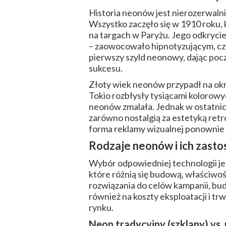
Historia neonów jest nierozerwaln
Wszystko zaczęło się w 1910 roku,
na targach w Paryżu. Jego odkryci
– zaowocowało hipnotyzującym, cze
pierwszy szyld neonowy, dając pocz
sukcesu.
Złoty wiek neonów przypadł na okres
Tokio rozbłysły tysiącami kolorowy
neonów zmalała. Jednak w ostatni
zarówno nostalgią za estetyką retro
forma reklamy wizualnej ponownie 
Rodzaje neonów i ich zast
Wybór odpowiedniej technologii je
które różnią się budową, właściwo
rozwiązania do celów kampanii, budż
również na koszty eksploatacji i 
rynku.
Neon tradycyjny (szklany) vs.