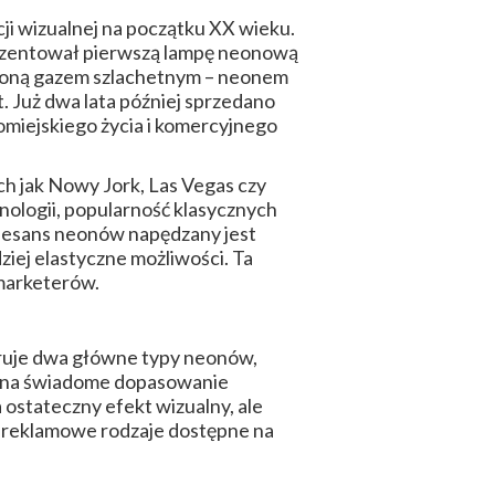
ji wizualnej na początku XX wieku.
prezentował pierwszą lampę neonową
nioną gazem szlachetnym – neonem
 Już dwa lata później sprzedano
omiejskiego życia i komercyjnego
ich jak Nowy Jork, Las Vegas czy
nologii, popularność klasycznych
enesans neonów napędzany jest
ziej elastyczne możliwości. Ta
marketerów.
eruje dwa główne typy neonów,
la na świadome dopasowanie
a ostateczny efekt wizualny, ale
y reklamowe rodzaje dostępne na