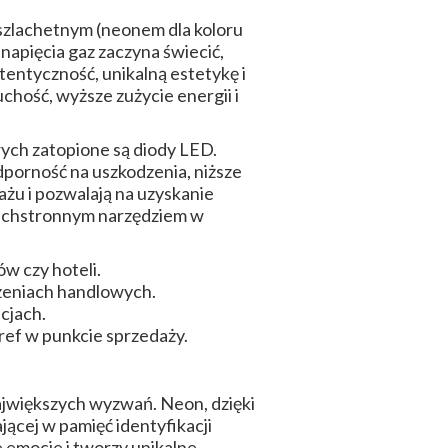
szlachetnym (neonem dla koloru
apięcia gaz zaczyna świecić,
tentyczność, unikalną estetykę i
uchość, wyższe zużycie energii i
rych zatopione są diody LED.
dporność na uszkodzenia, niższe
ażu i pozwalają na uzyskanie
zechstronnym narzędziem w
ów czy hoteli.
trzeniach handlowych.
cjach.
ef w punkcie sprzedaży.
ajwiększych wyzwań. Neon, dzięki
jącej w pamięć identyfikacji
e emocje i tworzy unikalne