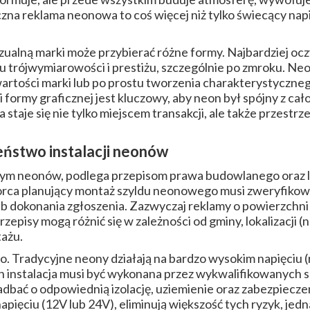
zna reklama neonowa to coś więcej niż tylko świecący napi
izualną marki może przybierać różne formy. Najbardziej oc
 mu trójwymiarowości i prestiżu, szczególnie po zmroku. N
rtości marki lub po prostu tworzenia charakterystyczne
i formy graficznej jest kluczowy, aby neon był spójny z c
taje się nie tylko miejscem transakcji, ale także przestrzen
eństwo instalacji neonów
 tym neonów, podlega przepisom prawa budowlanego oraz l
rca planujący montaż szyldu neonowego musi zweryfikowa
b dokonania zgłoszenia. Zazwyczaj reklamy o powierzchni
zepisy mogą różnić się w zależności od gminy, lokalizacji (
ażu.
. Tradycyjne neony działają na bardzo wysokim napięciu (r
h instalacja musi być wykonana przez wykwalifikowanych s
dbać o odpowiednią izolację, uziemienie oraz zabezpiecz
apięciu (12V lub 24V), eliminują większość tych ryzyk, je