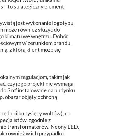
s – to strategiczny element
zywistą jest wykonanie logotypu
eon może również służyć do
go klimatu we wnętrzu. Dobór
ałościowym wizerunkiem brandu.
ią, z którą klient może się
okalnym regulacjom, takim jak
ć, czy jego projekt nie wymaga
 do 3 m² instalowane na budynku
np. obszar objęty ochroną
zędu kilku tysięcy woltów), co
pecjalistów, zgodnie z
enie transformatorów. Neony LED,
dnak również w ich przypadku