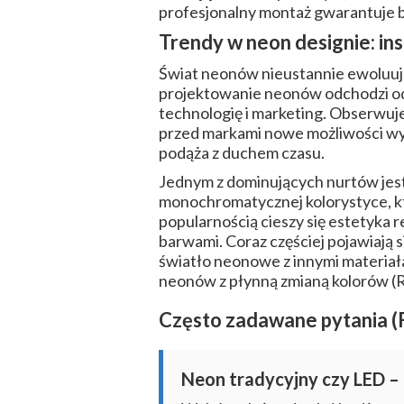
profesjonalny montaż gwarantuje bez
Trendy w neon designie: ins
Świat neonów nieustannie ewoluuje
projektowanie neonów odchodzi od 
technologię i marketing. Obserwuje
przed markami nowe możliwości wyr
podąża z duchem czasu.
Jednym z dominujących nurtów jest 
monochromatycznej kolorystyce, k
popularnością cieszy się estetyka r
barwami. Coraz częściej pojawiają s
światło neonowe z innymi materiał
neonów z płynną zmianą kolorów (R
Często zadawane pytania 
Neon tradycyjny czy LED –