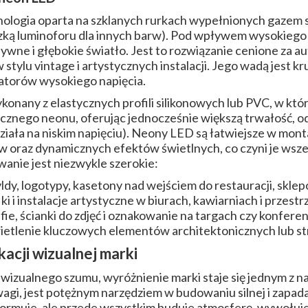
nologia oparta na szklanych rurkach wypełnionych gazem 
ą luminoforu dla innych barw). Pod wpływem wysokiego n
ywne i głębokie światło. Jest to rozwiązanie cenione za au
 stylu vintage i artystycznych instalacji. Jego wadą jest kr
atorów wysokiego napięcia.
konany z elastycznych profili silikonowych lub PVC, w któ
ycznego neonu, oferując jednocześnie większą trwałość, o
działa na niskim napięciu). Neony LED są łatwiejsze w mont
ów oraz dynamicznych efektów świetlnych, co czyni je ws
anie jest niezwykle szerokie:
ldy, logotypy, kasetony nad wejściem do restauracji, sklep
iki i instalacje artystyczne w biurach, kawiarniach i przes
ie, ścianki do zdjęć i oznakowanie na targach czy konferen
etlenie kluczowych elementów architektonicznych lub str
acji wizualnej marki
wizualnego szumu, wyróżnienie marki staje się jednym z n
agi, jest potężnym narzędziem w budowaniu silnej i zapada
informuje, ale przede wszystkim buduje atmosferę, wywołuj