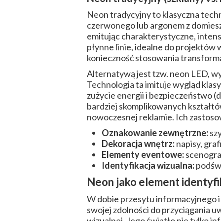
Neon tradycyjny to klasyczna tech
czerwonego lub argonem z domieszk
emitując charakterystyczne, intens
płynne linie, idealne do projektów w
konieczność stosowania transform
Alternatywą jest tzw. neon LED, wy
Technologia ta imituje wygląd klas
zużycie energii i bezpieczeństwo (
bardziej skomplikowanych kształt
nowoczesnej reklamie. Ich zastosow
Oznakowanie zewnętrzne:
szy
Dekoracja wnętrz:
napisy, graf
Elementy eventowe:
scenograf
Identyfikacja wizualna:
podświ
Neon jako element identyfik
W dobie przesytu informacyjnego i 
swojej zdolności do przyciągania uw
wizualnej. Jego światło nie tylko 