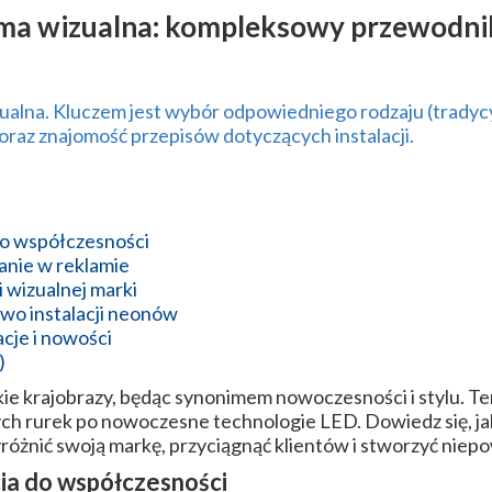
ama wizualna: kompleksowy przewodni
Reklama Video
Animacje
ualna. Kluczem jest wybór odpowiedniego rodzaju (tradycy
raz znajomość przepisów dotyczących instalacji.
Sesja fotograficzna produktów
Sklep z gadżetami
Nasze realizacje
do współczesności
anie w reklamie
Katalog
i wizualnej marki
wo instalacji neonów
acje i nowości
)
ie krajobrazy, będąc synonimem nowoczesności i stylu. Te
ych rurek po nowoczesne technologie LED. Dowiedz się, j
óżnić swoją markę, przyciągnąć klientów i stworzyć niepo
ia do współczesności