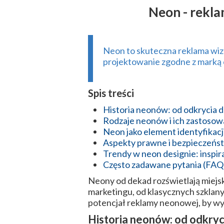
Neon - rekl
Neon to skuteczna reklama wiz
projektowanie zgodne z marką o
Spis treści
Historia neonów: od odkrycia 
Rodzaje neonów i ich zastosow
Neon jako element identyfikacj
Aspekty prawne i bezpieczeńst
Trendy w neon designie: inspir
Często zadawane pytania (FAQ
Neony od dekad rozświetlają miejsk
marketingu, od klasycznych szklan
potencjał reklamy neonowej, by wyr
Historia neonów: od odkryc