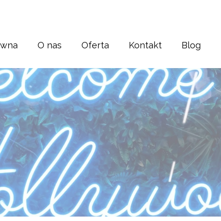
ówna
O nas
Oferta
Kontakt
Blog
Strony internetowe
Sklepy internetowe
Pozycjonowanie
Korekta tekstu
Banery i bilbordy
Grafika
Druk
Reklama Display