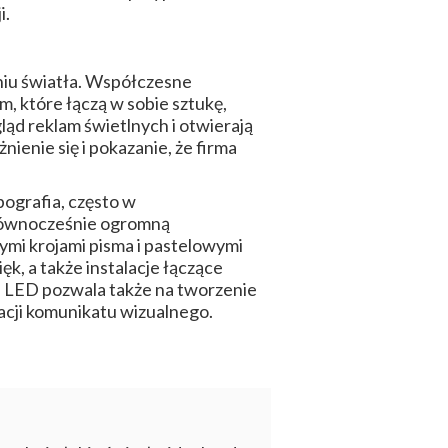
i.
niu światła. Współczesne
 które łączą w sobie sztukę,
ąd reklam świetlnych i otwierają
enie się i pokazanie, że firma
pografia, często w
 Równocześnie ogromną
nymi krojami pisma i pastelowymi
k, a także instalacje łączące
ii LED pozwala także na tworzenie
acji komunikatu wizualnego.