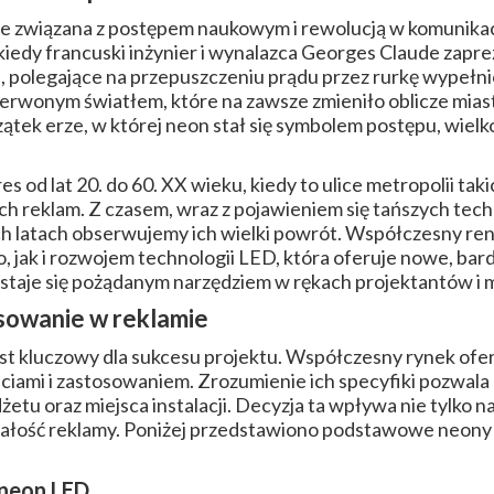
ie związana z postępem naukowym i rewolucją w komunikac
 kiedy francuski inżynier i wynalazca Georges Claude za
e, polegające na przepuszczeniu prądu przez rurkę wypeł
rwonym światłem, które na zawsze zmieniło oblicze miast.
ątek erze, w której neon stał się symbolem postępu, wielk
 od lat 20. do 60. XX wieku, kiedy to ulice metropolii tak
ch reklam. Z czasem, wraz z pojawieniem się tańszych tech
ch latach obserwujemy ich wielki powrót. Współczesny r
, jak i rozwojem technologii LED, która oferuje nowe, bard
staje się pożądanym narzędziem w rękach projektantów i 
osowanie w reklamie
st kluczowy dla sukcesu projektu. Współczesny rynek of
ściami i zastosowaniem. Zrozumienie ich specyfiki pozwa
etu oraz miejsca instalacji. Decyzja ta wpływa nie tylko n
trwałość reklamy. Poniżej przedstawiono podstawowe neon
 neon LED