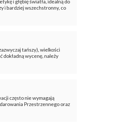
ykę i głębię światła, idealną do
y i bardziej wszechstronny, co
zazwyczaj tańszy), wielkości
ać dokładną wycenę, należy
ewacji często nie wymagają
podarowania Przestrzennego oraz