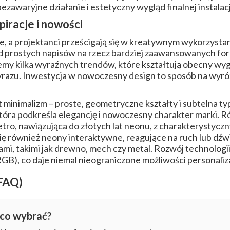
awaryjne działanie i estetyczny wygląd finalnej instalacj
piracje i nowości
, a projektanci prześcigają się w kreatywnym wykorzysta
prostych napisów na rzecz bardziej zaawansowanych form,
my kilka wyraźnych trendów, które kształtują obecny wygl
azu. Inwestycja w nowoczesny design to sposób na wyróżni
minimalizm – proste, geometryczne kształty i subtelna ty
tóra podkreśla elegancję i nowoczesny charakter marki.
etro, nawiązująca do złotych lat neonu, z charakterystycz
ię również neony interaktywne, reagujące na ruch lub dźwię
ami, takimi jak drewno, mech czy metal. Rozwój technolog
GB), co daje niemal nieograniczone możliwości personaliz
(FAQ)
 co wybrać?