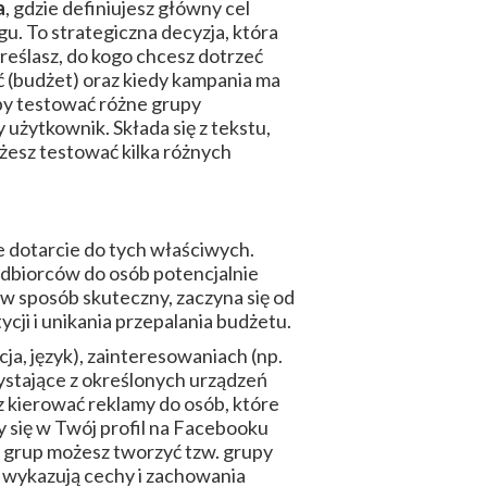
a
, gdzie definiujesz główny cel
gu. To strategiczna decyzja, która
reślasz, do kogo chcesz dotrzeć
ć (budżet) oraz kiedy kampania ma
by testować różne grupy
zy użytkownik. Składa się z tekstu,
żesz testować kilka różnych
e dotarcie do tych właściwych.
odbiorców do osób potencjalnie
w sposób skuteczny, zaczyna się od
cji i unikania przepalania budżetu.
ja, język), zainteresowaniach (np.
zystające z określonych urządzeń
kierować reklamy do osób, które
 się w Twój profil na Facebooku
ch grup możesz tworzyć tzw. grupy
 wykazują cechy i zachowania