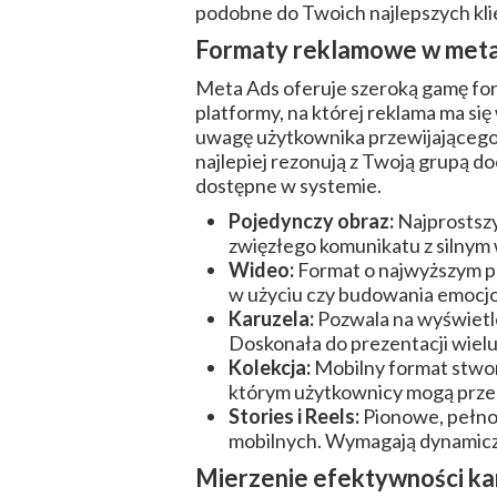
podobne do Twoich najlepszych kl
Formaty reklamowe w meta 
Meta Ads oferuje szeroką gamę fo
platformy, na której reklama ma si
uwagę użytkownika przewijającego 
najlepiej rezonują z Twoją grupą d
dostępne w systemie.
Pojedynczy obraz:
Najprostszy
zwięzłego komunikatu z silnym
Wideo:
Format o najwyższym po
w użyciu czy budowania emocjon
Karuzela:
Pozwala na wyświetle
Doskonała do prezentacji wielu
Kolekcja:
Mobilny format stwor
którym użytkownicy mogą przegl
Stories i Reels:
Pionowe, pełnoe
mobilnych. Wymagają dynamiczn
Mierzenie efektywności kamp