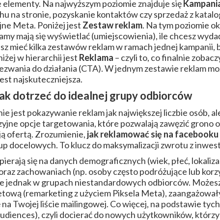
we elementy. Na najwyższym poziomie znajduje się
Kampani
hu na stronie, pozyskanie kontaktów czy sprzedaż z katalo
ne Meta. Poniżej jest
Zestaw reklam
. Na tym poziomie ok
amy mają się wyświetlać (umiejscowienia), ile chcesz wyda
 mieć kilka zestawów reklam w ramach jednej kampanii, 
żej w hierarchii jest
Reklama
– czyli to, co finalnie zobac
ezwania do działania (CTA). W jednym zestawie reklam mo
jest najskuteczniejsza.
ak dotrzeć do idealnej grupy odbiorców
 jest pokazywanie reklam jak największej liczbie osób, al
zyjne opcje targetowania, które pozwalają zawęzić grono 
ą ofertą. Zrozumienie,
jak reklamować się na facebooku
p docelowych. To klucz do maksymalizacji zwrotu z inwesty
rają się na danych demograficznych (wiek, płeć, lokalizac
) oraz zachowaniach (np. osoby często podróżujące lub kor
e jednak w grupach niestandardowych odbiorców. Możesz 
etową (remarketing z użyciem Piksela Meta), zaangażowały
ię na Twojej liście mailingowej. Co więcej, na podstawie ty
diences), czyli docierać do nowych użytkowników, którzy