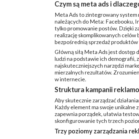
Czym są meta ads i dlaczeg
Meta Ads to zintegrowany system r
należących do Meta: Facebooku, In
tylko promowanie postów. Dzięki 
realizację skomplikowanych celów 
bezpośrednią sprzedaż produktów i
Główną siłą Meta Ads jest dostęp
ludzi na podstawie ich demografii, 
najskuteczniejszych narzędzi mark
mierzalnych rezultatów. Zrozumieni
w internecie.
Struktura kampanii reklamo
Aby skutecznie zarządzać działania
Każdy element ma swoje unikalne za
zapewnia porządek, ułatwia testow
skonfigurowanie tych trzech pozi
Trzy poziomy zarządzania re