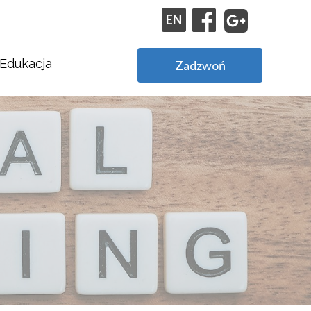
EN
Edukacja
Zadzwoń
Stypendia Agencji Reklamowej Kapary.com
Praktyki w Agencji Reklamowej Kapary.com