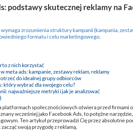
s: podstawy skutecznej reklamy na F
Reklama Video
Animacje
wymaga zrozumienia struktury kampanii (kampania, zesta
owiedniego formatu i celu marketingowego.
Sesja fotograficzna produktów
Sklep z gadżetami
Nasze realizacje
to z nich korzystać
 w meta ads: kampanie, zestawy reklam, reklamy
Katalog
otrzeć do idealnej grupy odbiorców
 który wybrać dla swojego celu?
i: najważniejsze metryki i jak je analizować
)
na platformach społecznościowych otwiera przed firmami 
znany wcześniej jako Facebook Ads, to potężne narzędzie,
ngowym. Ten artykuł przeprowadzi Cię przez absolutne po
k zacząć swoją przygodę z reklamą.