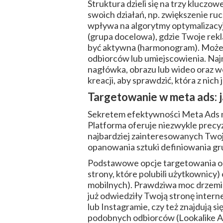
Struktura dzieli się na trzy kluczo
swoich działań, np. zwiększenie ruc
wpływa na algorytmy optymalizacyj
(grupa docelowa), gdzie Twoje rekl
być aktywna (harmonogram). Możesz
odbiorców lub umiejscowienia. Najni
nagłówka, obrazu lub wideo oraz w
kreacji, aby sprawdzić, która z nich 
Targetowanie w meta ads: j
Sekretem efektywności Meta Ads nie
Platforma oferuje niezwykle precy
najbardziej zainteresowanych Twoj
opanowania sztuki definiowania gru
Podstawowe opcje targetowania opie
strony, które polubili użytkownicy
mobilnych). Prawdziwa moc drzemi
już odwiedziły Twoją stronę intern
lub Instagramie, czy też znajdują s
podobnych odbiorców (Lookalike Au