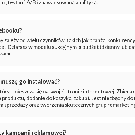
i, testami A/B i zaawansowaną analityką.
cebooku?
y zależy od wielu czynników, takich jak branża, konkurency
el. Działasz w modelu aukcyjnym, a budżet (dzienny lub ca
kami.
y muszę go instalować?
tóry umieszcza się na swojej stronie internetowej. Zbiera 
produktu, dodanie do koszyka, zakup). Jest niezbędny do 
em sprzedaży oraz tworzenia skutecznych grup remarketi
kty kampanii reklamowej?