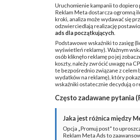
Uruchomienie kampanii to dopiero p
Reklam Meta dostarcza ogromną ilo
kroki, analiza może wydawać się prz
odzwierciedlają realizację posta
ads dla początkujących
.
Podstawowe wskaźniki to zasięg (li
wyświetleń reklamy). Ważnym wskaź
osób kliknęło reklamę po jej zobacz
koszty, należy zwrócić uwagę na CP
te bezpośrednio związane z celem 
wydatków na reklamę), który pokaz
wskaźniki ostatecznie decydują o 
Często zadawane pytania 
Jaka jest różnica między M
Opcja „Promuj post” to uprosz
Reklam Meta Ads to zaawansowa