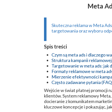
Meta Ad
Skuteczna reklama w Meta Ads 
targetowania oraz wyboru odp
Spis treści
Czym są meta ads i dlaczego war
Struktura kampanii reklamowej
Targetowanie w meta ads: jak d
Formaty reklamowe w meta ads:
Mierzenie efektywności kampani
Często zadawane pytania (FAQ
Wejście w świat płatnej promocji 
klientów. System reklamowy Meta, 
docieranie z komunikatem marketi
kluczowe koncepcje i pokazując, ja