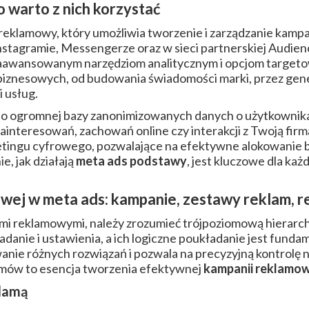
o warto z nich korzystać
eklamowy, który umożliwia tworzenie i zarządzanie kamp
stagramie, Messengerze oraz w sieci partnerskiej Audienc
zaawansowanym narzędziom analitycznym i opcjom targeto
biznesowych, od budowania świadomości marki, przez gene
 usług.
 do ogromnej bazy zanonimizowanych danych o użytkownika
zainteresowań, zachowań online czy interakcji z Twoją firmą.
etingu cyfrowego, pozwalające na efektywne alokowanie 
e, jak działają
meta ads podstawy
, jest kluczowe dla każ
wej w meta ads: kampanie, zestawy reklam, 
mi reklamowymi, należy zrozumieć trójpoziomową hierarchię
danie i ustawienia, a ich logiczne poukładanie jest fund
anie różnych rozwiązań i pozwala na precyzyjną kontrolę
omów to esencja tworzenia efektywnej
kampanii reklamow
klamą