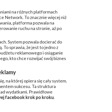
aniami na różnych platformach
e Network. To znacznie więcej niż
wania, platforma pozwala na
rowanie ruchu na stronie, aż po
ch. System pozwala docierać do
 To sprawia, że jest to jedno z
budżetu reklamowego i osiąganie
dego, kto chce rozwijać swój biznes
reklamy
, na której opiera się cały system.
amentem sukcesu. Ta struktura
 nad wydatkami. Prawidłowe
ej facebook krok po kroku
.