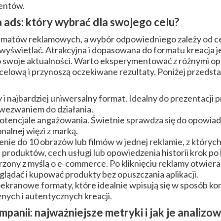
ientów.
ads: który wybrać dla swojego celu?
rmatów reklamowych, a wybór odpowiedniego zależy od cel
ę wyświetlać. Atrakcyjna i dopasowana do formatu kreacja j
swoje aktualności. Warto eksperymentować z różnymi opcj
ocelową i przynoszą oczekiwane rezultaty. Poniżej przeds
 i najbardziej uniwersalny format. Idealny do prezentacji 
 wezwaniem do działania.
tencjale angażowania. Świetnie sprawdza się do opowiadan
alnej więzi z marką.
nie do 10 obrazów lub filmów w jednej reklamie, z których
 produktów, cech usługi lub opowiedzenia historii krok po 
zony z myślą o e-commerce. Po kliknięciu reklamy otwier
ądać i kupować produkty bez opuszczania aplikacji.
kranowe formaty, które idealnie wpisują się w sposób kon
ych i autentycznych kreacji.
anii: najważniejsze metryki i jak je analizo