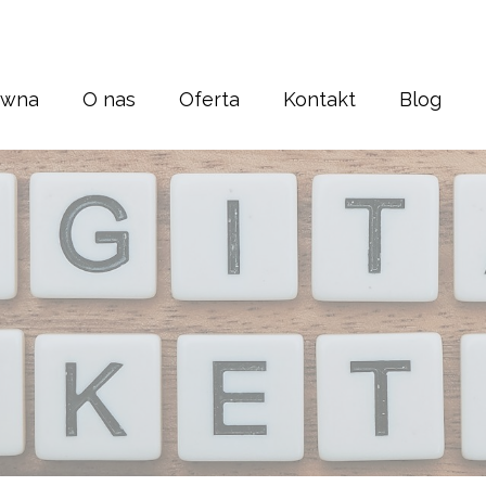
ówna
O nas
Oferta
Kontakt
Blog
Strony internetowe
Sklepy internetowe
Pozycjonowanie
Korekta tekstu
Banery i bilbordy
Grafika
Druk
Reklama Display