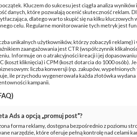
oczątek. Kluczem do sukcesu jest ciągła analiza wyników 
ść danych, które pozwalają ocenić skuteczność reklam. D
ytłaczająca, dlatego warto skupić się na kilku kluczowych 
wionego celu. Regularne monitorowanie tych metryk jest 
czba unikalnych użytkowników, którzy zobaczyli reklamę) i 
nikiem zaangażowania jest CTR (współczynnik klikalności)
eniu. Informuje on o atrakcyjności kreacji i jej dopasowani
C (koszt kliknięcia) i CPM (koszt dotarcia do 1000 osób). 
biznesowym: liczba konwersji (np. zakupów, wypełnionych 
uje, ile przychodu wygenerowała każda złotówka wydana n
rentowności kampanii.
(FAQ)
eta Ads a opcją „promuj post”?
czona forma reklamy, dostępna bezpośrednio z poziomu s
ne narzędzie, które oferuje pełną kontrolę nad celami k