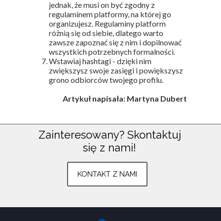
jednak, że musi on być zgodny z
regulaminem platformy, na której go
organizujesz. Regulaminy platform
różnią się od siebie, dlatego warto
zawsze zapoznać się z nim i dopilnować
wszystkich potrzebnych formalności.
Wstawiaj hashtagi - dzięki nim
zwiększysz swoje zasięgi i powiększysz
grono odbiorców twojego profilu.
Artykuł napisała: Martyna Dubert
Zainteresowany?
Skontaktuj
się z nami!
Znajdź nas na:
Plac Armii Poznań 3
KONTAKT Z NAMI
Środa Wielkopolska
783 803 633
kontakt@kapary.com