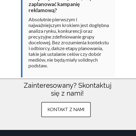
zaplanować kampanię
reklamową?
Absolutnie pierwszym i
najważniejszym krokiem jest dogłębna
analiza rynku, konkurencji oraz
precyzyjne zdefiniowanie grupy
docelowej. Bez zrozumienia kontekstu
i odbiorcy, dalsze etapy planowania,
takie jak ustalanie celów czy dobór
mediów, nie będą miały solidnych
podstaw.
Zainteresowany?
Skontaktuj
się z nami!
Znajdź nas na:
Plac Armii Poznań 3
KONTAKT Z NAMI
Środa Wielkopolska
783 803 633
kontakt@kapary.com