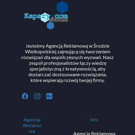
Wszystkie prawa zastrzeżone ©
www.kapary.com
.
Strona
korzysta z plików
cookies
zgodnie z
polityką prywatności
.
Jesteśmy Agencją Reklamową w Środzie
Wielkopolskiej zajmującą się tworzeniem
rozwiązań dla współczesnych wyzwań. Nasz
zespół profesjonalistów łączy wiedzę
specjalistyczną z kreatywnością, aby
dostarczać dostosowane rozwiązania,
które wspierają rozwój twojej firmy.
Agencja
Info
Reklamo
wa
Agencja Reklamowa