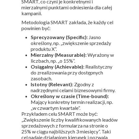
SMART, co czyni je konkretnymi i
mierzalnymi punktami odniesienia dla całej
kampanii.
Metodologia SMART zakłada, że każdy cel
powinien być:
Sprecyzowany (Specific):
Jasno
określony, np. „zwiększenie sprzedaży
produktu X”.
Mierzalny (Measurable):
Wyrażony w
liczbach, np. „o 15%”.
Osiągalny (Achievable):
Realistyczny
do zrealizowania przy dostępnych
zasobach.
Istotny (Relevant):
Zgodny z
nadrzędnymi celami biznesowymi firmy.
Określony w czasie (Time-bound):
Mający konkretny termin realizacji, np.
„w czwartym kwartale”.
Przykładem celu SMART może być:
„Zwiększenie liczby kwalifikowanych leadów
sprzedażowych z formularza na stronie o
25% w ciągu najbliższych 3 miesięcy”. Taki
cel nadaje działaniom kierunek i pozwala