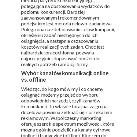
metoda parytetu konkurencyjnego,
polegająca na dostosowaniu wydatków do
poziomu konkurencji. Bardziej
zaawansowanym i rekomendowanym
podejściem jest metoda celowo-zadaniowa.
Polega ona na zdefiniowaniu celów kampanii,
określeniu zadań niezbędnych do ich
osiągnięcia, a następnie oszacowaniu
kosztów realizacji tych zadań. Choć jest
najbardziej pracochłonna, pozwala
najprecyzyjniej dopasować budżet do
realnych potrzeb i ambicji firmy.
Wybór kanałów komunikacji: online
vs. offline
Wiedząc, do kogo mówimy i co chcemy
osiągnąć, możemy przejść do wyboru
odpowiednich narzędzi, czyli kanałów
komunikacji. To właśnie tutaj nasza grupa
docelowa powinna zetknąć się z przekazem
reklamowym. Współczesny marketing
oferuje szerokie spektrum możliwości, które
można ogólnie podzielić na kanały cyfrowe
(online) i tradycyjne (offline). Kluczem do