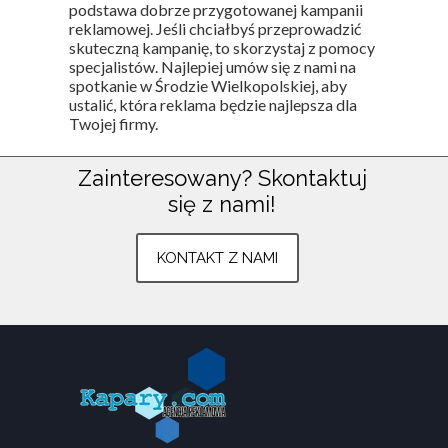
podstawa dobrze przygotowanej kampanii
reklamowej. Jeśli chciałbyś przeprowadzić
skuteczną kampanię, to skorzystaj z pomocy
specjalistów. Najlepiej umów się z nami na
spotkanie w Środzie Wielkopolskiej, aby
ustalić, która reklama będzie najlepsza dla
Twojej firmy.
Zainteresowany?
Skontaktuj
się z nami!
Znajdź nas na:
Plac Armii Poznań 3
KONTAKT Z NAMI
Środa Wielkopolska
783 803 633
kontakt@kapary.com
Wszystkie prawa zastrzeżone ©
www.kapary.com
.
Strona
korzysta z plików
cookies
zgodnie z
polityką prywatności
.