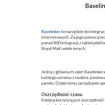
Baselin
Baselinker
to narzędzie do integrac
internetowych. Za jego pomocą moż
ponad 800 integracji z takimi pla
Royal Mail i wiele innych.
Jedną z głównych zalet Baselinkera 
każdego serwisu z osobna, poniewa
panelu. Dzięki temu zarządzanie sp
Oszczędność czasu
Kolejną korzyścią jest oszczędnoś