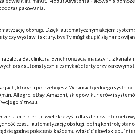
 zaledwie kilku minut. Moduł Asystenta Pakowania pomoże
 podczas pakowania.
omatyzację obsługi. Dzięki automatycznym akcjom system s
ty czy wystawi faktury, byś Ty mógł skupić się na rozwijan
ejna zaleta Baselinkera. Synchronizacja magazynu z kanał
nowych oraz automatycznie zamykać oferty przy zerowym 
acjach, których potrzebujesz. W ramach jednego systemu
(m.in. Allegro, eBay, Amazon), sklepów, kurierów i syste
 Twojego biznesu.
zie, które oferuje wiele korzyści dla sklepów internetow
ędność czasu, automatyzację obsługi, pełną kontrolę stanó
rzędzie godne polecenia każdemu właścicielowi sklepu int