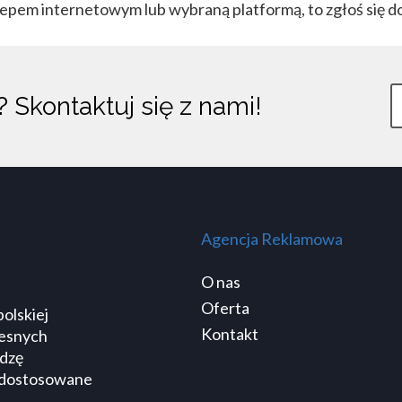
lepem internetowym lub wybraną platformą, to zgłoś się d
y?
Skontaktuj się z nami!
Twój e-mail:
Treść wiadomości:
Agencja Reklamowa
O nas
Oferta
olskiej
Kontakt
zesnych
edzę
ć dostosowane