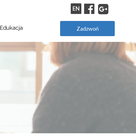
EN
Edukacja
Zadzwoń
Stypendia Agencji Reklamowej Kapary.com
Praktyki w Agencji Reklamowej Kapary.com