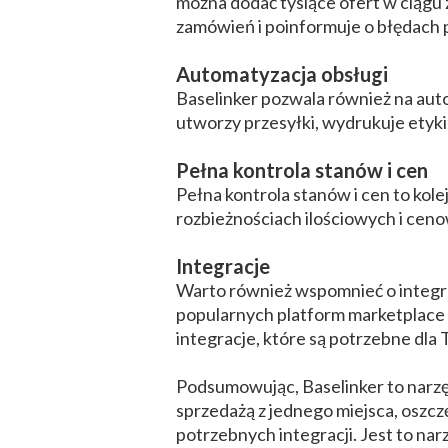
można dodać tysiące ofert w ciągu
zamówień i poinformuje o błędach
Automatyzacja obsługi
Baselinker pozwala również na aut
utworzy przesyłki, wydrukuje etykie
Pełna kontrola stanów i cen
Pełna kontrola stanów i cen to kol
rozbieżnościach ilościowych i ce
Integracje
Warto również wspomnieć o integr
popularnych platform marketplace 
integracje, które są potrzebne dla
Podsumowując, Baselinker to narzęd
sprzedażą z jednego miejsca, oszcz
potrzebnych integracji. Jest to na