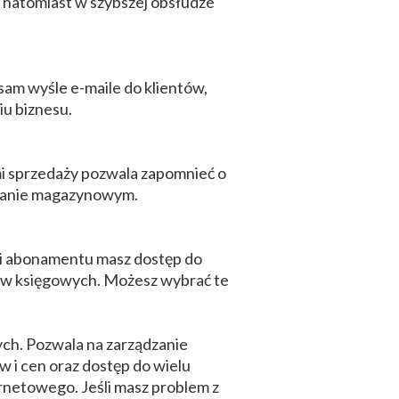
 natomiast w szybszej obsłudze
am wyśle e-maile do klientów,
iu biznesu.
ami sprzedaży pozwala zapomnieć o
stanie magazynowym.
 i abonamentu masz dostęp do
mów księgowych. Możesz wybrać te
ych. Pozwala na zarządzanie
w i cen oraz dostęp do wielu
ernetowego. Jeśli masz problem z