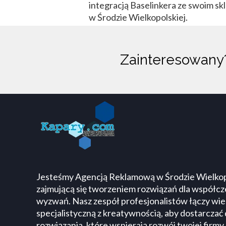
integracją Baselinkera ze swoim sk
w Środzie Wielkopolskiej.
Zainteresowan
783 803 633
kontakt@kapary.com
Plac Armii Poznań 3
Środa Wielkopolska
Jesteśmy Agencją Reklamową w Środzie Wielkop
zajmującą się tworzeniem rozwiązań dla współc
wyzwań. Nasz zespół profesjonalistów łączy wi
specjalistyczną z kreatywnością, aby dostarcza
rozwiązania, które wspierają rozwój twojej firmy.