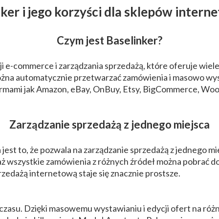
ker i jego korzyści dla sklepów inter
Reklama Video
Czym jest Baselinker?
Animacje
Sesja fotograficzna produktów
ji e-commerce i zarządzania sprzedażą, które oferuje wiele
na automatycznie przetwarzać zamówienia i masowo wysta
Sklep z gadżetami
tformami jak Amazon, eBay, OnBuy, Etsy, BigCommerce, W
Nasze realizacje
Zarządzanie sprzedażą z jednego miejsca
Katalog
jest to, że pozwala na zarządzanie sprzedażą z jednego mie
ż wszystkie zamówienia z różnych źródeł można pobrać d
rzedażą internetową staje się znacznie prostsze.
ć czasu. Dzięki masowemu wystawianiu i edycji ofert na r