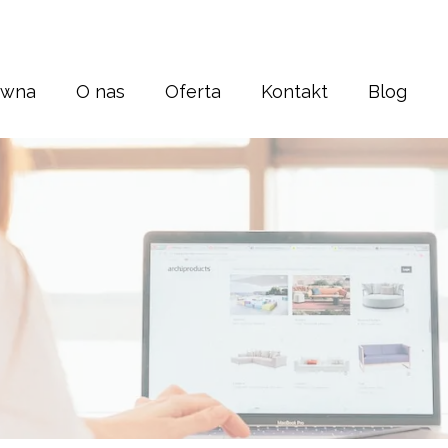
ówna
O nas
Oferta
Kontakt
Blog
Strony internetowe
Sklepy internetowe
Pozycjonowanie
Korekta tekstu
Banery i bilbordy
Grafika
Druk
Reklama Display